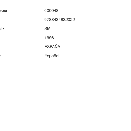
ncia:
000048
9788434832022
al:
SM
1996
:
ESPAÑA
:
Español