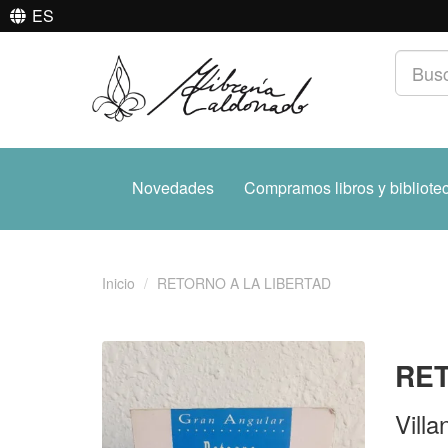
ES
Novedades
Compramos libros y bibliote
Inicio
RETORNO A LA LIBERTAD
RET
Villa