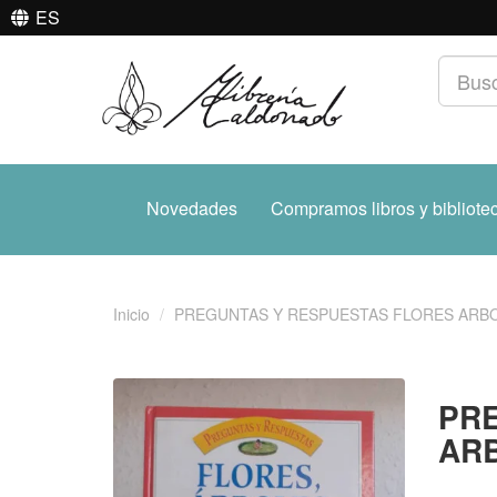
ES
Novedades
Compramos libros y bibliote
Inicio
PREGUNTAS Y RESPUESTAS FLORES ARBO
PR
ARB