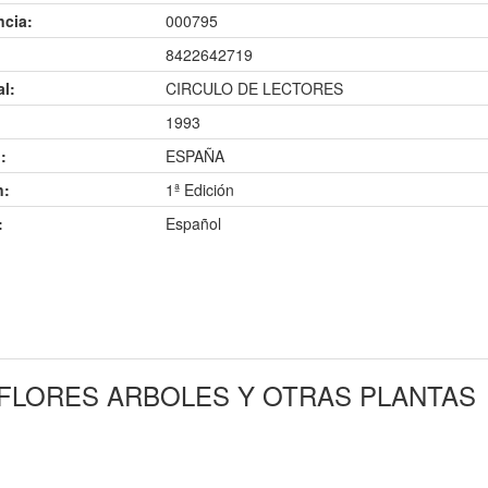
ncia:
000795
8422642719
al:
CIRCULO DE LECTORES
1993
:
ESPAÑA
n:
1ª Edición
:
Español
FLORES ARBOLES Y OTRAS PLANTAS