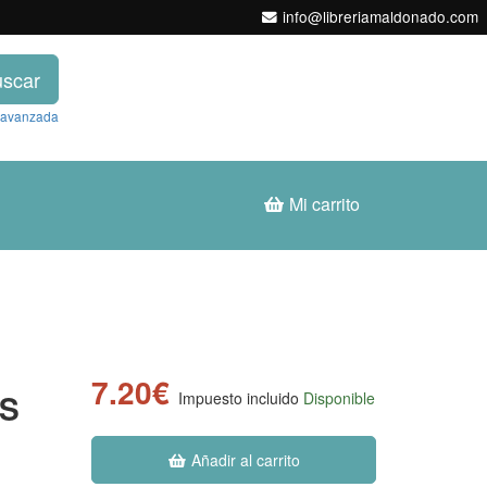
info@libreriamaldonado.com
scar
 avanzada
Mi carrito
7.20€
S
Impuesto incluido
Disponible
Añadir al carrito