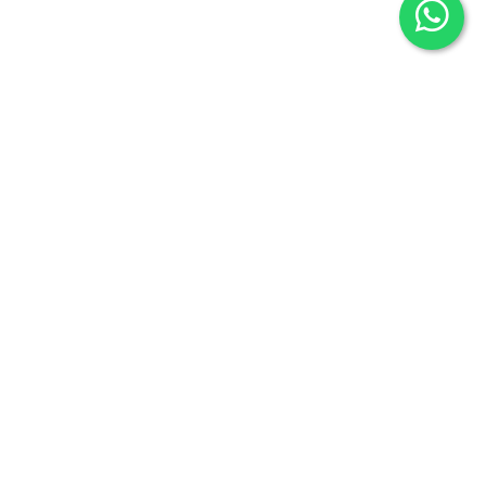
Librería Maldonado
P/Mayor nº7
Salamanca 37426