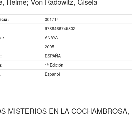
e, Helme; Von Radowitz, Gisela
ncia:
001714
9788466745802
al:
ANAYA
2005
:
ESPAÑA
n:
1ª Edición
:
Español
OS MISTERIOS EN LA COCHAMBROSA,