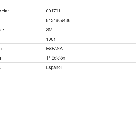
ncia:
001701
8434809486
al:
SM
1981
:
ESPAÑA
n:
1ª Edición
:
Español