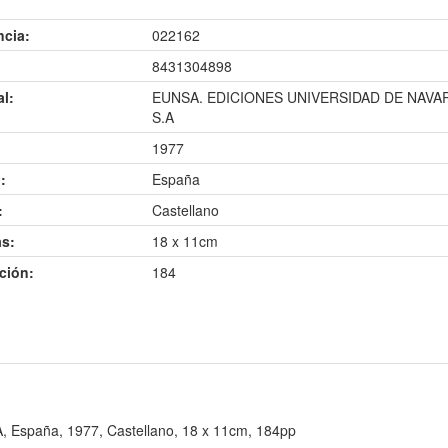
ncia:
022162
8431304898
al:
EUNSA. EDICIONES UNIVERSIDAD DE NAVA
S.A
1977
:
España
:
Castellano
s:
18 x 11cm
ción:
184
spaña, 1977, Castellano, 18 x 11cm, 184pp