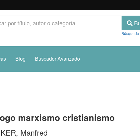
Bu
Búsqueda
cas
Blog
Buscador Avanzado
logo marxismo cristianismo
KER, Manfred