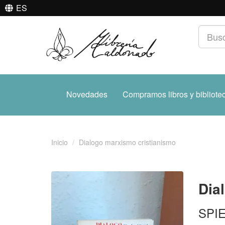
ES
Novedades
Compramos libros y bibliote
Inicio
Dialogo marxismo cristianismo
Dia
SPIE