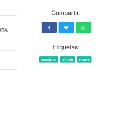
Compartir:
RRA,
Etiquetas:
marxismo
religión
ensayo