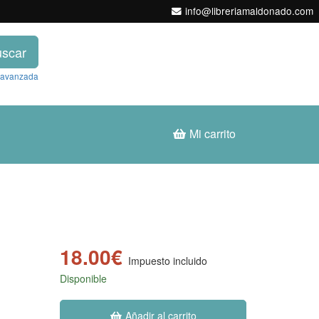
info@libreriamaldonado.com
scar
 avanzada
Mi carrito
18.00€
i
Impuesto incluido
Disponible
Añadir al carrito