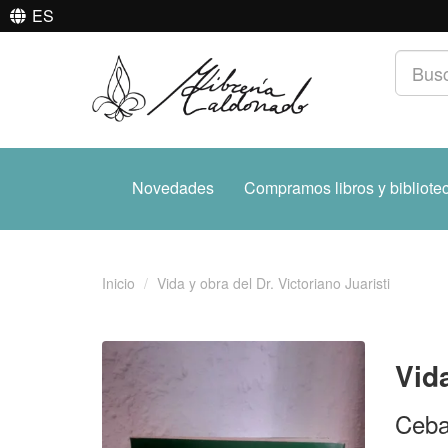
ES
Novedades
Compramos libros y bibliote
Inicio
Vida y obra del Dr. Victoriano Juaristi
Vida
Ceba