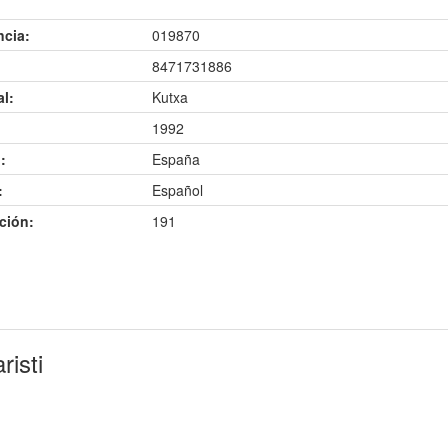
ncia:
019870
8471731886
al:
Kutxa
1992
:
España
:
Español
ción:
191
risti