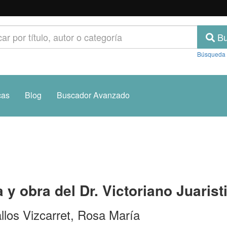
Bu
Búsqueda
cas
Blog
Buscador Avanzado
 y obra del Dr. Victoriano Juarist
llos Vizcarret, Rosa María