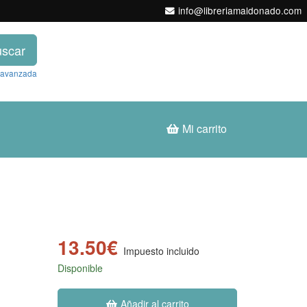
info@libreriamaldonado.com
scar
 avanzada
Mi carrito
13.50€
Impuesto incluido
Disponible
Añadir al carrito