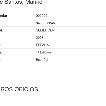
 Santos, Marino
ncia:
002090
8469008846
al:
SEMERGEN
2006
:
ESPAÑA
n:
1ª Edición
:
Español
TROS OFICIOS