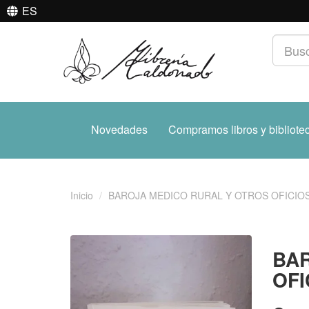
ES
Novedades
Compramos libros y bibliote
Inicio
BAROJA MEDICO RURAL Y OTROS OFICIO
BAR
OFI