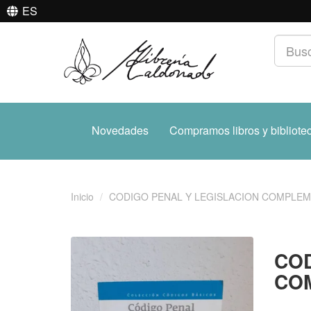
ES
Novedades
Compramos libros y bibliote
Inicio
CODIGO PENAL Y LEGISLACION COMPLEM
COD
CO