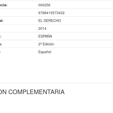
ncia:
000256
9788415573432
al:
EL DERECHO
2014
:
ESPAÑA
n:
2ª Edición
:
Español
ION COMPLEMENTARIA