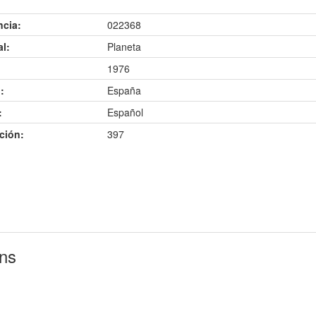
ncia:
022368
al:
Planeta
1976
:
España
:
Español
ción:
397
ins