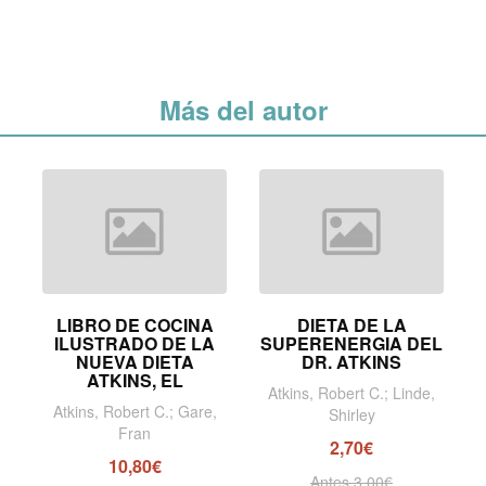
Más del autor
LIBRO DE COCINA
DIETA DE LA
ILUSTRADO DE LA
SUPERENERGIA DEL
NUEVA DIETA
DR. ATKINS
ATKINS, EL
Atkins, Robert C.; Linde,
Atkins, Robert C.; Gare,
Shirley
Fran
2,70€
10,80€
Antes 3,00€