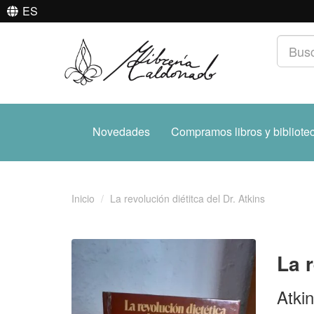
ES
Novedades
Compramos libros y bibliote
Inicio
La revolución diétitca del Dr. Atkins
La r
Atki