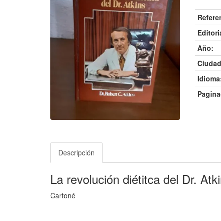
Refere
Editori
Año:
Ciudad
Idioma
Pagina
Descripción
La revolución diétitca del Dr. Atk
Cartoné