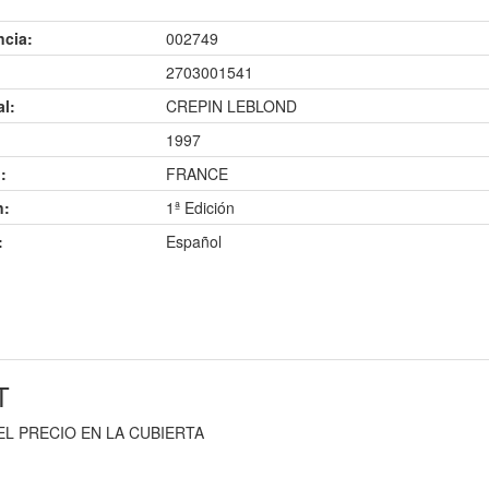
ncia:
002749
2703001541
al:
CREPIN LEBLOND
1997
:
FRANCE
n:
1ª Edición
:
Español
T
EL PRECIO EN LA CUBIERTA