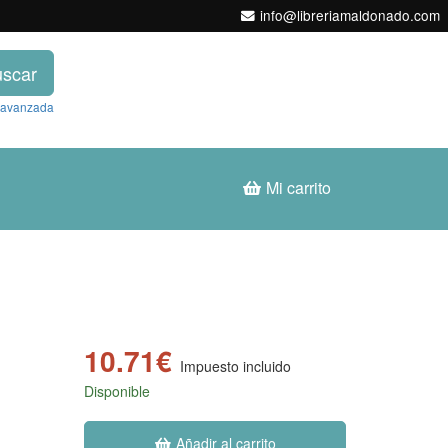
info@libreriamaldonado.com
scar
 avanzada
Mi carrito
10.71€
Impuesto incluido
Disponible
Añadir al carrito