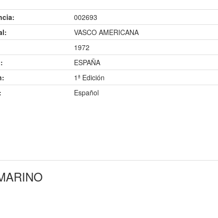
ncia:
002693
al:
VASCO AMERICANA
1972
:
ESPAÑA
n:
1ª Edición
:
Español
BMARINO