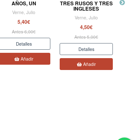
AÑOS, UN
TRES RUSOS Y TRES
DE
INGLESES
Verne, Julio
V
Verne, Julio
5,40€
4,50€
Antes 6,00€
A
Antes 5,00€
Detalles
Detalles
Añadir
Añadir