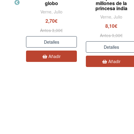
globo
millones de la
io
princesa india
Verne, Julio
Verne, Julio
2,70€
0€
8,10€
Antes 3,00€
Antes 9,00€
Detalles
Detalles
r
Añadir
Añadir