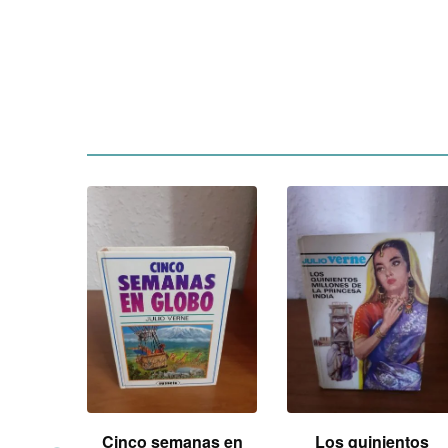
goff
Cinco semanas en
Los quinientos