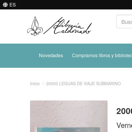
ES
Novedades
Compramos libros y bibliote
Inicio
20000 LEGUAS DE VIAJE SUBMARINO
200
Verne