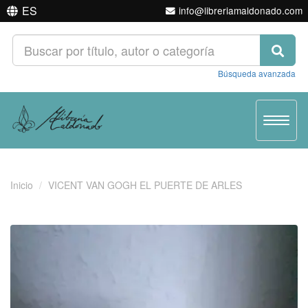
ES
info@libreriamaldonado.com
Búsqueda avanzada
Toggle
navigat
Inicio
VICENT VAN GOGH EL PUERTE DE ARLES