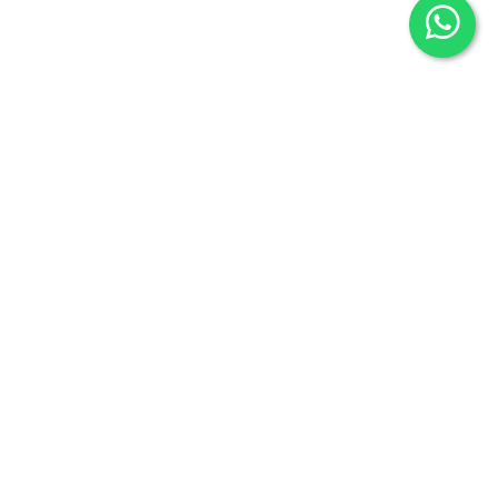
Librería Maldonado
P/Mayor nº7
Salamanca 37426