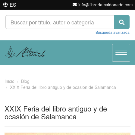
ES
info@libreriamaldonado.com
Búsqueda avanzada
Toggle
navigat
Inicio
Blog
XXIX Feria del libro antiguo y de ocasión de Salamanca
XXIX Feria del libro antiguo y de
ocasión de Salamanca