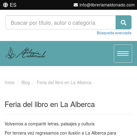
ES
info@libreriamaldonado.com
Búsqueda avanzada
Toggle
navigat
Inicio
Blog
Feria del libro en La Alberca
Feria del libro en La Alberca
Volvemos a compartir letras, paisajes y cultura
Por tercera vez regresamos con ilusión a La Alberca para